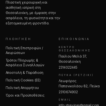
Πλαστική χειρουργική και
αισθητική ιατρική στη
Θεσσαλονίκη, με έμφαση στην
ασφάλεια, τη φυσικότητα και την
εξατομικευμένη φροντίδα.
ΠΛΟΉΓΗΣΗ
ΕΠΙΚΟΙΝΩΝΊΑ
ΚΈΝΤΡΟ
Πολιτική Επιστροφών /
ΘΕΣΣΑΛΟΝΊΚΗΣ
Ακυρώσεων
Παύλου Μελά 37,
Τρόποι Πληρωμής &
Θεσσαλονίκη
Ασφάλεια Συναλλαγών
2314022445
Αποστολή & Παράδοση
ΠΕΎΚΑ (ΡΕΤΖΊΚΙ)
Πολιτική Cookies (ΕΕ)
Λεωφόρος
Παπανικολάου 82, Πεύκα
Πολιτική Απορρήτου
2310674902
Όροι και Προϋποθέσεις
EMAIL
info.strevinas@gmail.com