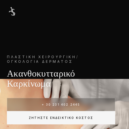
ΠΛΑΣΤΙΚΉ ΧΕΙΡΟΥΡΓΙΚΉ
/
ΟΓΚΟΛΟΓΊΑ ΔΈΡΜΑΤΟΣ
Ακανθοκυτταρικό
Καρκίνωμα
+ 30 231 402 2445
ΖΗΤΉΣΤΕ ΕΝΔΕΙΚΤΙΚΌ ΚΌΣΤΟΣ