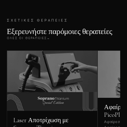
ΣΧΕΤΙΚΈΣ ΘΕΡΑΠΕΊΕΣ
Εξερευνήστε παρόμοιες θεραπείες
ΌΛΕΣ ΟΙ ΘΕΡΑΠΕΊΕΣ
→
Αφαίρεσ
PicoPlus
Laser Αποτρίχωση με
Αφαίρεση Τα