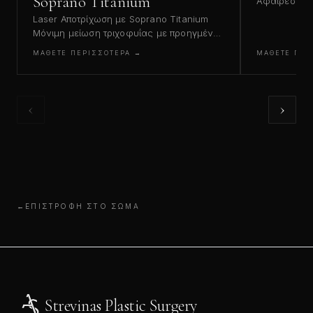
Soprano Titanium
Αφαίρεση τα
τεχνολογίας
Laser Αποτρίχωση με Soprano Titanium
πραγματοποιε
Μόνιμη μείωση τριχοφυΐας με προηγμένη
picosecond 
τεχνολογία laser, κατάλληλη ακόμη και
ΜΆΘΕΤΕ ΠΕΡΙΣΣΌΤΕΡΑ
→
ΜΆΘΕΤΕ ΠΕΡ
…
για μαυρισμένο δέρμα. Η αποτρίχωση με
laser…
‹
›
←
ΕΠΙΣΤΡΟΦΉ ΣΤΟ ΣΏΜΑ
Strevinas Plastic Surgery