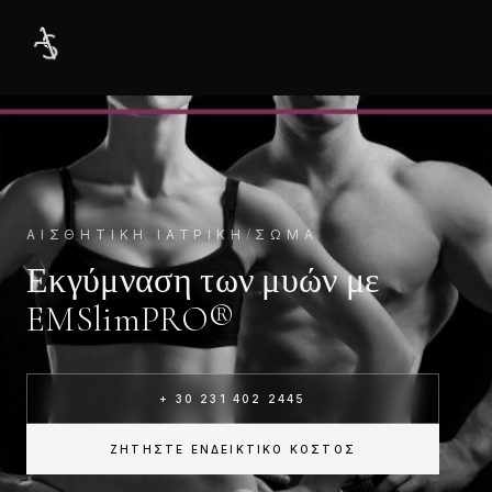
ΑΙΣΘΗΤΙΚΉ ΙΑΤΡΙΚΉ
/
ΣΏΜΑ
Εκγύμναση των μυών με
EMSlimPRO®
+ 30 231 402 2445
ΖΗΤΉΣΤΕ ΕΝΔΕΙΚΤΙΚΌ ΚΌΣΤΟΣ