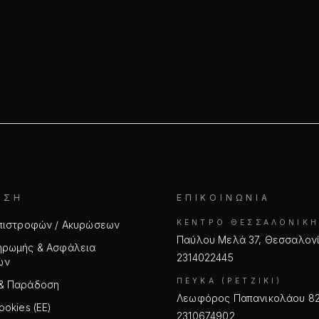
ΗΣΗ
ΕΠΙΚΟΙΝΩΝΊΑ
ΚΈΝΤΡΟ ΘΕΣΣΑΛΟΝΊΚΗ
Επιστροφών / Ακυρώσεων
Παύλου Μελά 37, Θεσσαλον
ηρωμής & Ασφάλεια
2314022445
ών
ΠΕΎΚΑ (ΡΕΤΖΊΚΙ)
& Παράδοση
Λεωφόρος Παπανικολάου 82
ookies (ΕΕ)
2310674902